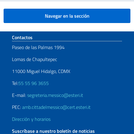
Navegar en la sección
Sezione footer
Contactos
Paseo de las Palmas 1994
Lomas de Chapultepec
11000 Miguel Hidalgo, CDMX
Tel:
55 55 96 3655
E-mail:
segreteria.messico@esteri.it
PEC:
amb.cittadelmessico@cert.esteri.it
Dirección y horarios
Suscríbase a nuestro boletín de noticias