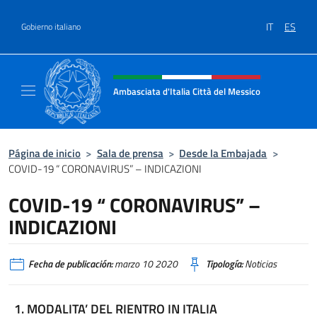
Saltar al contenido
IT
ES
Gobierno italiano
Encabezado del sitio web, redes
Ambasciata d'Italia Città del Messico
Il sito ufficiale dell'Ambasciata d'Italia Citt
Página de inicio
>
Sala de prensa
>
Desde la Embajada
>
COVID-19 “ CORONAVIRUS” – INDICAZIONI
COVID-19 “ CORONAVIRUS” –
INDICAZIONI
Fecha de publicación:
marzo 10 2020
Tipología:
Noticias
1. MODALITA’ DEL RIENTRO IN ITALIA