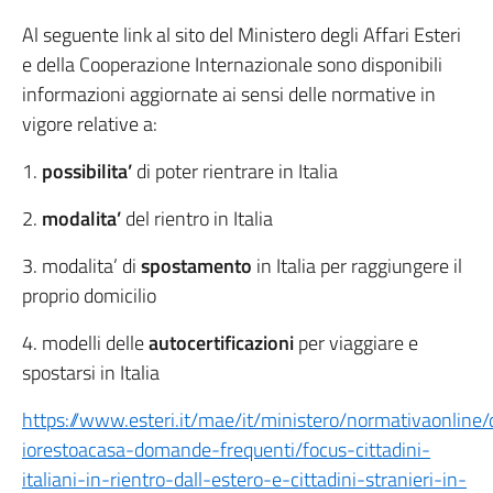
Al seguente link al sito del Ministero degli Affari Esteri
e della Cooperazione Internazionale sono disponibili
informazioni aggiornate ai sensi delle normative in
vigore relative a:
1.
possibilita’
di poter rientrare in Italia
2.
modalita’
del rientro in Italia
3. modalita’ di
spostamento
in Italia per raggiungere il
proprio domicilio
4. modelli delle
autocertificazioni
per viaggiare e
spostarsi in Italia
https://www.esteri.it/mae/it/ministero/normativaonline/
iorestoacasa-domande-frequenti/focus-cittadini-
italiani-in-rientro-dall-estero-e-cittadini-stranieri-in-