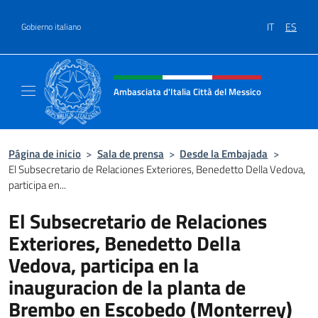
Saltar al contenido
IT
ES
Gobierno italiano
Encabezado del sitio web, redes
Ambasciata d'Italia Città del Messico
Il sito ufficiale dell'Ambasciata d'Italia Citt
Página de inicio
>
Sala de prensa
>
Desde la Embajada
>
El Subsecretario de Relaciones Exteriores, Benedetto Della Vedova,
participa en...
El Subsecretario de Relaciones
Exteriores, Benedetto Della
Vedova, participa en la
inauguracion de la planta de
Brembo en Escobedo (Monterrey)