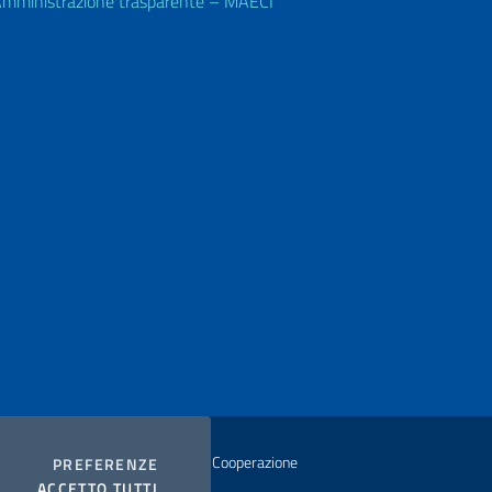
mministrazione trasparente – MAECI
istero degli Affari Esteri e della Cooperazione
COOKIES
PREFERENZE
I COOKIES
ACCETTO TUTTI