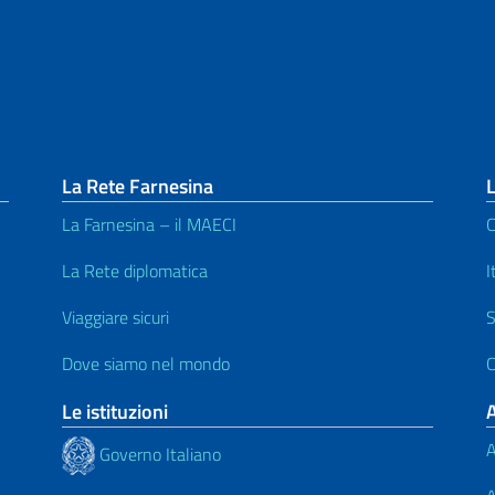
La Rete Farnesina
L
La Farnesina – il MAECI
C
La Rete diplomatica
I
Viaggiare sicuri
S
Dove siamo nel mondo
C
Le istituzioni
A
Governo Italiano