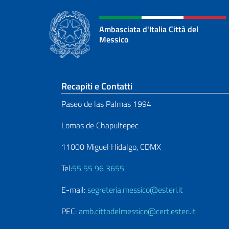
Ambasciata d'Italia Città del
Messico
Sezione footer
Recapiti e Contatti
Paseo de las Palmas 1994
Lomas de Chapultepec
11000 Miguel Hidalgo, CDMX
Tel:
55 55 96 3655
E-mail:
segreteria.messico@esteri.it
PEC:
amb.cittadelmessico@cert.esteri.it