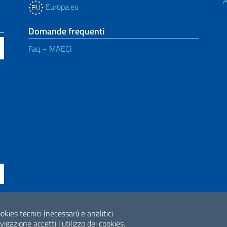
A
Europa.eu
Domande frequenti
Faq – MAECI
okies tecnici (necessari) e analitici.
ne di accessibilità
2026 Copyright Min
gazione accetti l'utilizzo dei cookies.
Internazionale