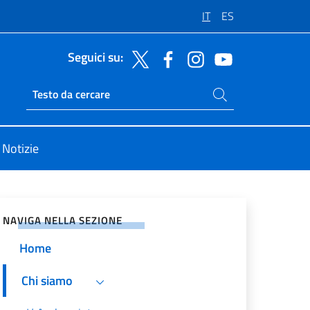
IT
ES
Seguici su:
Cerca nel sito
Ricerca sito live
Notizie
vidi sui Social Network
NAVIGA NELLA SEZIONE
Home
Chi siamo