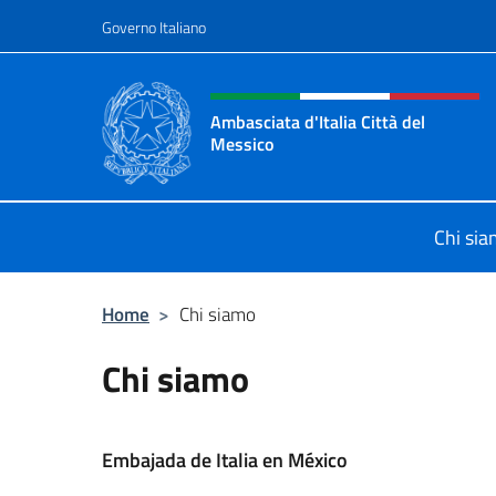
Salta al contenuto
Governo Italiano
Intestazione sito, social 
Ambasciata d'Italia Città del
Messico
Il sito ufficiale dell'Ambasciata d'It
Chi si
Home
>
Chi siamo
Chi siamo
Embajada de Italia en México