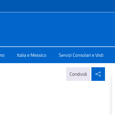
e menù
alia Città del Messico
amo
Italia e Messico
Servizi Consolari e Visti
Condi
Condividi