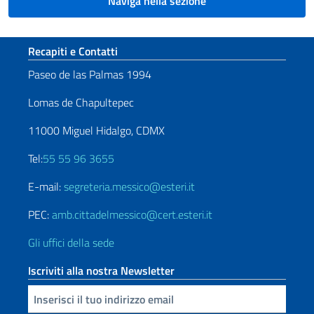
Naviga nella sezione
Sezione footer
Recapiti e Contatti
Paseo de las Palmas 1994
Lomas de Chapultepec
11000 Miguel Hidalgo, CDMX
Tel:
55 55 96 3655
E-mail:
segreteria.messico@esteri.it
PEC:
amb.cittadelmessico@cert.esteri.it
Gli uffici della sede
Iscriviti alla nostra Newsletter
Inserisci la tua email