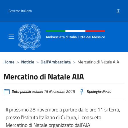
Salta al contenuto
IT
Governo Italiano
Intestazione sito, social e menù
Ambasciata d'Italia Città del Messico
Il sito ufficiale dell'Ambasciata d'Italia Citt
Home
>
Notizie
>
Dall’Ambasciata
>
Mercatino di Natale AIA
Mercatino di Natale AIA
Data pubblicazione:
18 Novembre 2015
Tipologia:
News
Il prossimo 28 novembre a partire dalle ore 11 si terrá,
presso l’Istituto Italiano di Cultura, il consueto
Mercatino di Natale organizzato dall’AIA