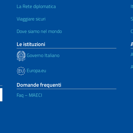
La Rete diplomatica
I
Viaggiare sicuri
S
Dove siamo nel mondo
C
Le istituzioni
A
Governo Italiano
A
Europa.eu
Domande frequenti
Faq – MAECI