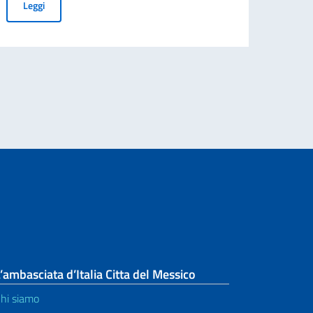
AVVISO PUBBLICO: RICERCA SPONSOR PER L'ORGANIZZAZIONE 
Leggi
e abril 18.30 horas - El valor de la inteligencia humana en un mundo dominado
’ambasciata d’Italia Citta del Messico
hi siamo