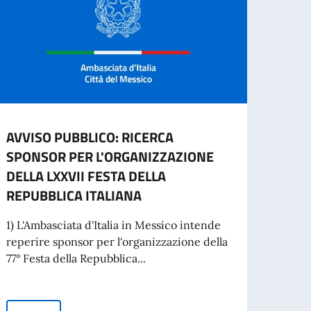
AVVISO PUBBLICO: RICERCA
ITAL
SPONSOR PER L'ORGANIZZAZIONE
GIOR
DELLA LXXVII FESTA DELLA
MON
REPUBBLICA ITALIANA
Lo sco
edizio
1) L'Ambasciata d'Italia in Messico intende
temati
reperire sponsor per l'organizzazione della
77° Festa della Repubblica...
Leg