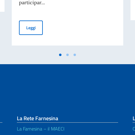
participar...
Conferencia virtual Dr. Federico Faggin - miércoles 19 d
Leggi
La Rete Farnesina
L
La Farnesina – il MAECI
C