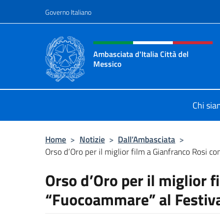
Salta al contenuto
Governo Italiano
Intestazione sito, social 
Ambasciata d'Italia Città del
Messico
Il sito ufficiale dell'Ambasciata d'It
Chi si
Home
>
Notizie
>
Dall’Ambasciata
>
Orso d’Oro per il miglior film a Gianfranco Rosi con
Orso d’Oro per il miglior 
“Fuocoammare” al Festival