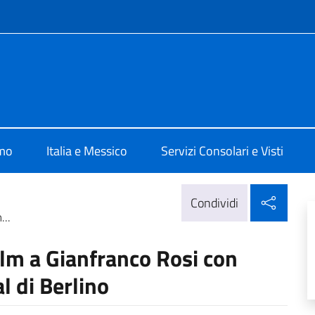
e menù
alia Città del Messico
amo
Italia e Messico
Servizi Consolari e Visti
Condi
Condividi
...
film a Gianfranco Rosi con
 di Berlino