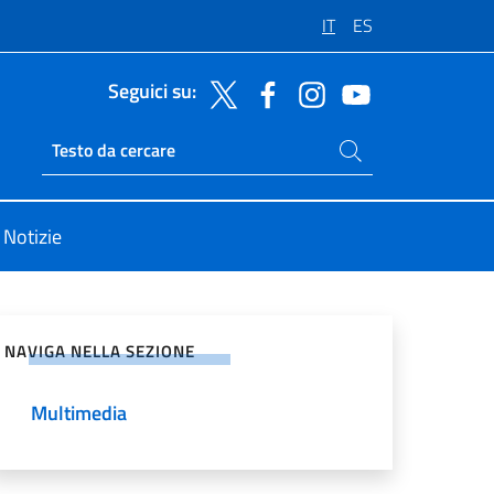
IT
ES
Seguici su:
Cerca nel sito
Ricerca sito live
Notizie
vidi sui Social Network
NAVIGA NELLA SEZIONE
Multimedia