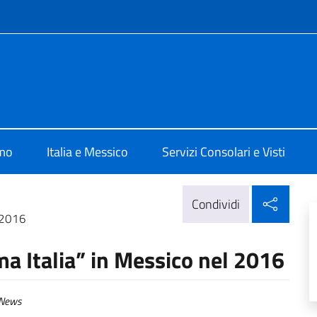
e menù
alia Città del Messico
amo
Italia e Messico
Servizi Consolari e Visti
Condi
Condividi
l 2016
ma Italia” in Messico nel 2016
News