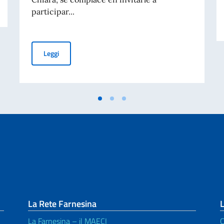
participar...
Conferencia virtual Dr. Federico Faggin - miércoles 19 d
Leggi
La Rete Farnesina
L
La Farnesina – il MAECI
C