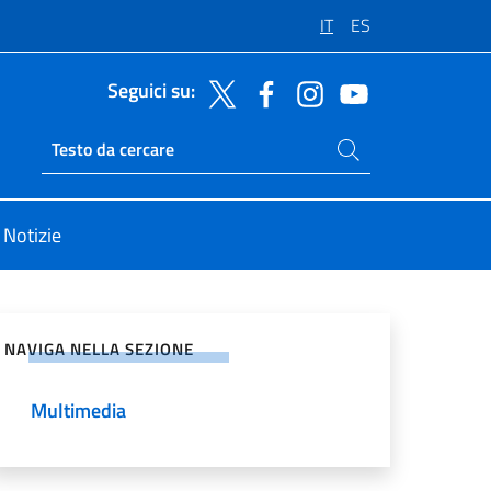
IT
ES
Seguici su:
Cerca nel sito
Ricerca sito live
Notizie
vidi sui Social Network
NAVIGA NELLA SEZIONE
Multimedia