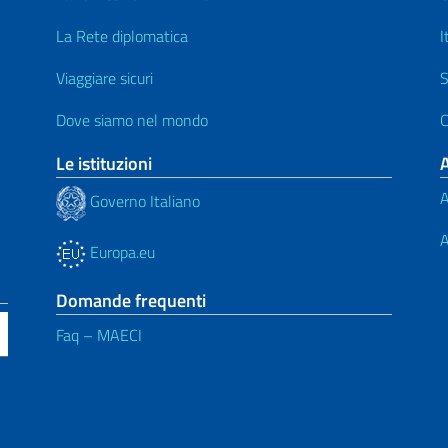
La Rete diplomatica
I
Viaggiare sicuri
S
Dove siamo nel mondo
C
Le istituzioni
A
Governo Italiano
A
Europa.eu
Domande frequenti
Faq – MAECI