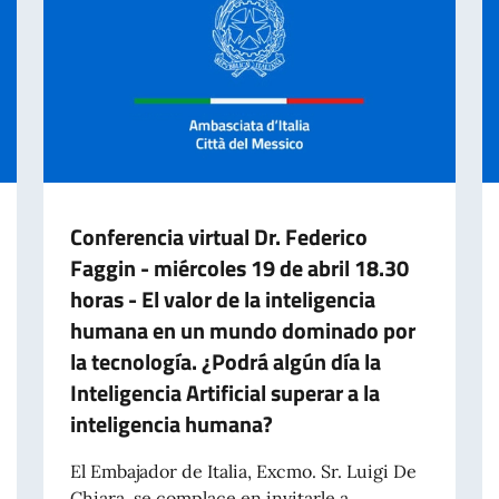
Conferencia virtual Dr. Federico
Faggin - miércoles 19 de abril 18.30
horas - El valor de la inteligencia
humana en un mundo dominado por
la tecnología. ¿Podrá algún día la
Inteligencia Artificial superar a la
inteligencia humana?
El Embajador de Italia, Excmo. Sr. Luigi De
A ITALIANA 2 GIUGNO 2023
Chiara, se complace en invitarle a