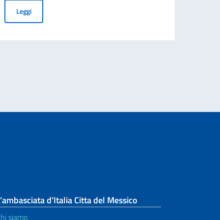
AVVISO PUBBLICO: RICERCA SPONSOR PER L'ORGANIZZAZIONE 
Leggi
e abril 18.30 horas - El valor de la inteligencia humana en un mundo dominado
’ambasciata d’Italia Citta del Messico
hi siamo