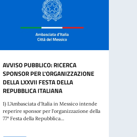
AVVISO PUBBLICO: RICERCA
ITAL
SPONSOR PER L'ORGANIZZAZIONE
GIOR
DELLA LXXVII FESTA DELLA
MON
REPUBBLICA ITALIANA
Lo sco
edizio
1) L'Ambasciata d'Italia in Messico intende
temati
reperire sponsor per l'organizzazione della
77° Festa della Repubblica...
Leg