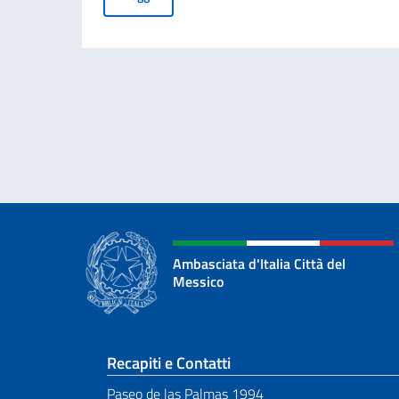
Ambasciata d'Italia Città del
Messico
Sezione footer
Recapiti e Contatti
Paseo de las Palmas 1994