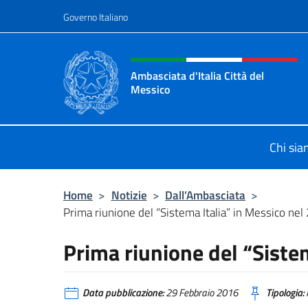
Salta al contenuto
Governo Italiano
Intestazione sito, social 
Ambasciata d'Italia Città del
Messico
Il sito ufficiale dell'Ambasciata d'It
Chi si
Home
>
Notizie
>
Dall’Ambasciata
>
Prima riunione del “Sistema Italia” in Messico ne
Prima riunione del “Siste
Data pubblicazione:
29 Febbraio 2016
Tipologia: