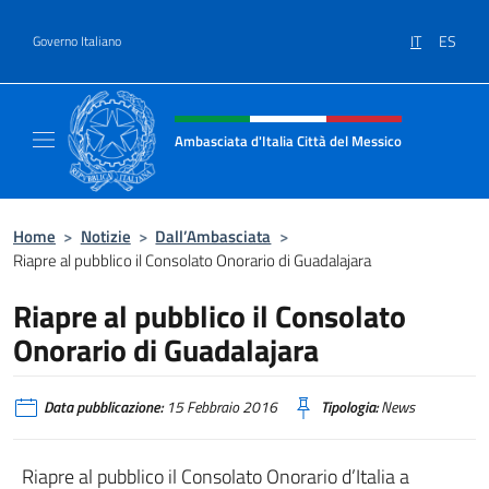
Salta al contenuto
IT
ES
Governo Italiano
Intestazione sito, social e menù
Ambasciata d'Italia Città del Messico
Il sito ufficiale dell'Ambasciata d'Italia Citt
Home
>
Notizie
>
Dall’Ambasciata
>
Riapre al pubblico il Consolato Onorario di Guadalajara
Riapre al pubblico il Consolato
Onorario di Guadalajara
Data pubblicazione:
15 Febbraio 2016
Tipologia:
News
Riapre al pubblico il Consolato Onorario d’Italia a