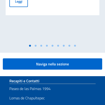
AVVISO PUBBLICO - FESTA DELLA REPUBBLICA ITALIANA 
Leggi
Naviga nella sezione
Sezione footer
Recapiti e Contatti
Paseo de las Palmas 1994
Lomas de Chapultepec