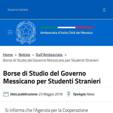
Salta al contenuto
IT
Governo Italiano
Intestazione sito, social e menù
Ambasciata d'Italia Città del Messico
Il sito ufficiale dell'Ambasciata d'Italia Citt
Home
>
Notizie
>
Dall’Ambasciata
>
Borse di Studio del Governo Messicano per Studenti Stranieri
Borse di Studio del Governo
Messicano per Studenti Stranieri
Data pubblicazione:
23 Maggio 2016
Tipologia:
News
Si informa che l’Agenzia per la Cooperazione