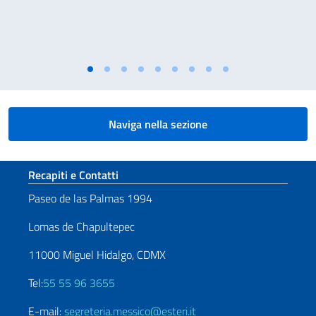
Naviga nella sezione
Sezione footer
Recapiti e Contatti
Paseo de las Palmas 1994
Lomas de Chapultepec
11000 Miguel Hidalgo, CDMX
Tel:
55 55 96 3655
E-mail:
segreteria.messico@esteri.it