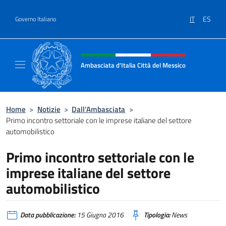
Salta al contenuto
IT
ES
Governo Italiano
Intestazione sito, social e menù
Ambasciata d'Italia Città del Messico
Il sito ufficiale dell'Ambasciata d'Italia Citt
Home
>
Notizie
>
Dall’Ambasciata
>
Primo incontro settoriale con le imprese italiane del settore
automobilistico
Primo incontro settoriale con le
imprese italiane del settore
automobilistico
Data pubblicazione:
15 Giugno 2016
Tipologia:
News