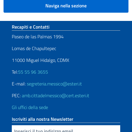
Naviga nella sezione
Sezione footer
Recapiti e Contatti
Paseo de las Palmas 1994
Lomas de Chapultepec
11000 Miguel Hidalgo, CDMX
Tel:
55 55 96 3655
E-mail:
segreteria.messico@esteri.it
PEC:
amb.cittadelmessico@cert.esteri.it
Gli uffici della sede
Iscriviti alla nostra Newsletter
Inserisci la tua email