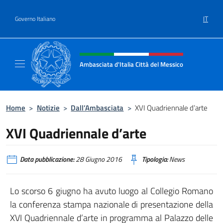
Salta al contenuto
IT
Governo Italiano
Intestazione sito, social e menù
Ambasciata d'Italia Città del Messico
Il sito ufficiale dell'Ambasciata d'Italia Citt
Home
>
Notizie
>
Dall’Ambasciata
>
XVI Quadriennale d’arte
XVI Quadriennale d’arte
Data pubblicazione:
28 Giugno 2016
Tipologia:
News
Lo scorso 6 giugno ha avuto luogo al Collegio Romano
la conferenza stampa nazionale di presentazione della
XVI Quadriennale d’arte in programma al Palazzo delle