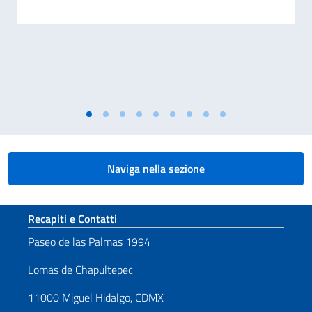
Naviga nella sezione
Sezione footer
Recapiti e Contatti
Paseo de las Palmas 1994
Lomas de Chapultepec
11000 Miguel Hidalgo, CDMX