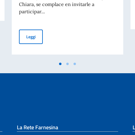
A ITALIANA 2 GIUGNO 2023
Chiara, se complace en invitarle a
participar...
Conferencia virtual Dr. Federico Faggin - miércoles 19 d
Leggi
La Rete Farnesina
L