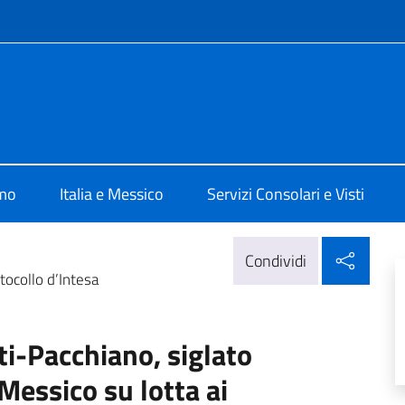
e menù
alia Città del Messico
amo
Italia e Messico
Servizi Consolari e Visti
Condi
Condividi
tocollo d’Intesa
ti-Pacchiano, siglato
-Messico su lotta ai