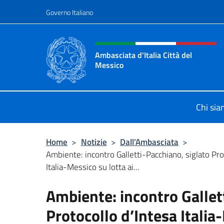
Salta al contenuto
Governo Italiano
Intestazione sito, social 
Ambasciata d'Italia Città del
Messico
Il sito ufficiale dell'Ambasciata d'It
Chi si
Home
>
Notizie
>
Dall’Ambasciata
>
Ambiente: incontro Galletti-Pacchiano, siglato Pro
Italia-Messico su lotta ai...
Ambiente: incontro Gallet
Protocollo d’Intesa Italia