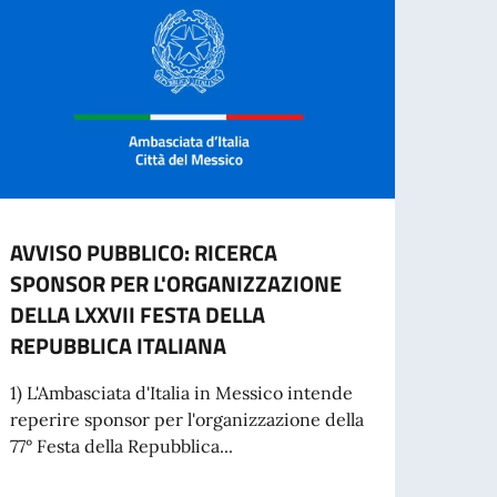
AVVISO PUBBLICO: RICERCA
ITAL
SPONSOR PER L'ORGANIZZAZIONE
GIOR
DELLA LXXVII FESTA DELLA
MON
REPUBBLICA ITALIANA
Lo sco
edizio
1) L'Ambasciata d'Italia in Messico intende
temati
reperire sponsor per l'organizzazione della
77° Festa della Repubblica...