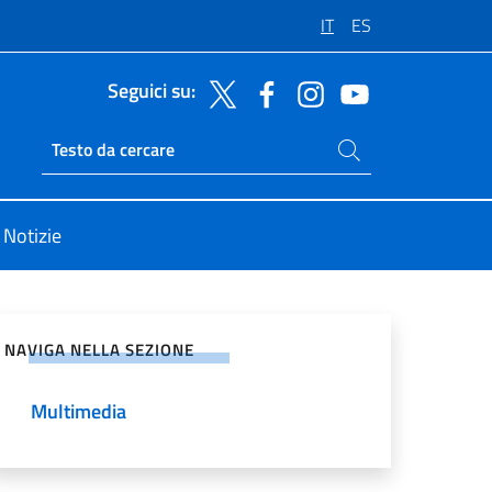
IT
ES
Seguici su:
Cerca nel sito
Ricerca sito live
Notizie
vidi sui Social Network
NAVIGA NELLA SEZIONE
Multimedia