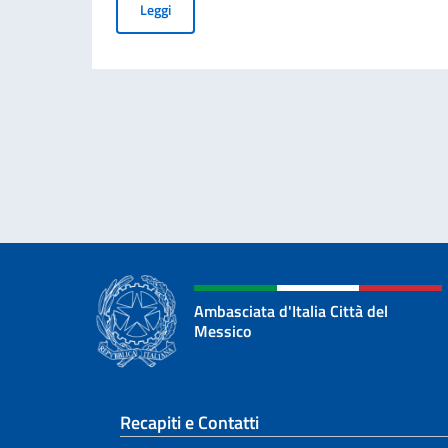
AVVISO PUBBLICO - FESTA DELLA REPUBBLIC
Leggi
Ambasciata d'Italia Città del
Messico
Sezione footer
Recapiti e Contatti