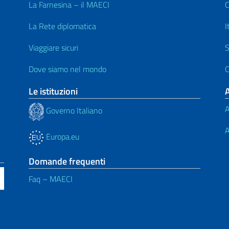
La Farnesina – il MAECI
C
La Rete diplomatica
I
Viaggiare sicuri
S
Dove siamo nel mondo
C
Le istituzioni
A
Governo Italiano
A
Europa.eu
Domande frequenti
Faq – MAECI