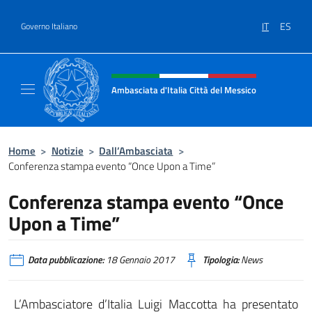
Salta al contenuto
IT
ES
Governo Italiano
Intestazione sito, social e menù
Ambasciata d'Italia Città del Messico
Il sito ufficiale dell'Ambasciata d'Italia Citt
Home
>
Notizie
>
Dall’Ambasciata
>
Conferenza stampa evento “Once Upon a Time”
Conferenza stampa evento “Once
Upon a Time”
Data pubblicazione:
18 Gennaio 2017
Tipologia:
News
L’Ambasciatore d’Italia Luigi Maccotta ha presentato