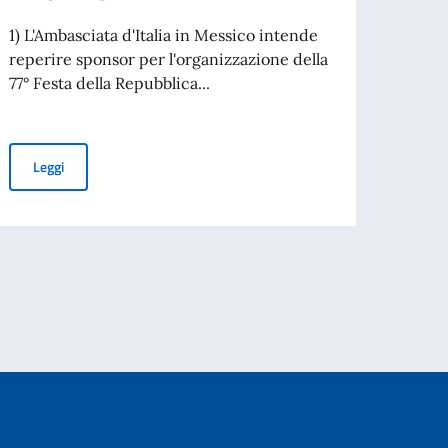
Lo sco
edizio
1) L'Ambasciata d'Italia in Messico intende
temati
reperire sponsor per l'organizzazione della
77° Festa della Repubblica...
Leg
AVVISO PUBBLICO: RICERCA SPONSOR PER L'ORGANIZZAZIONE 
Leggi
e abril 18.30 horas - El valor de la inteligencia humana en un mundo dominado