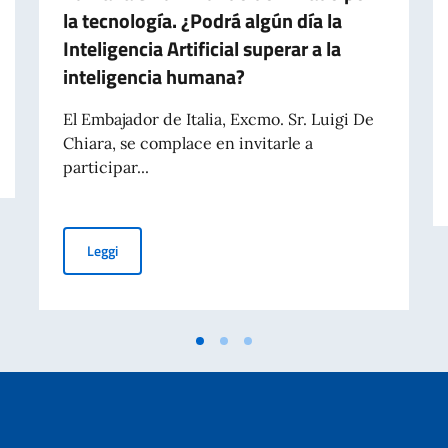
la tecnología. ¿Podrá algún día la
Inteligencia Artificial superar a la
inteligencia humana?
El Embajador de Italia, Excmo. Sr. Luigi De
A ITALIANA 2 GIUGNO 2023
Chiara, se complace en invitarle a
participar...
Conferencia virtual Dr. Federico Faggin - miércoles 19 d
Leggi