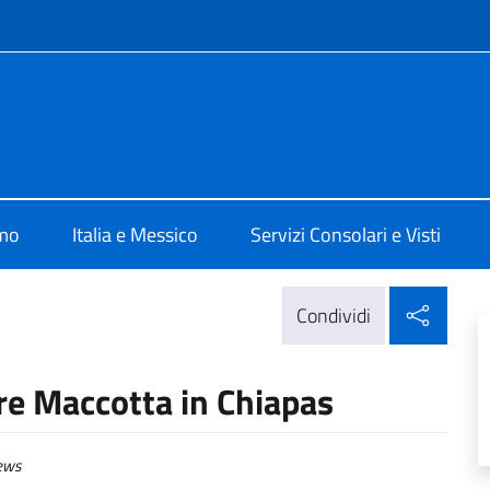
e menù
alia Città del Messico
amo
Italia e Messico
Servizi Consolari e Visti
Condi
Condividi
re Maccotta in Chiapas
ews