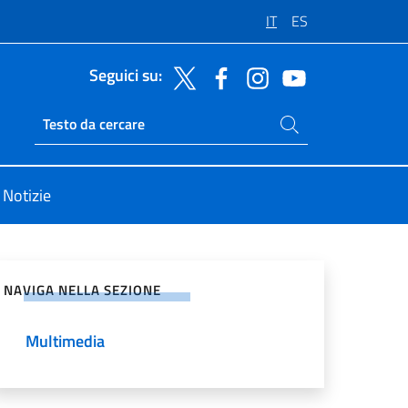
IT
ES
Seguici su:
Cerca nel sito
Ricerca sito live
Notizie
vidi sui Social Network
NAVIGA NELLA SEZIONE
Multimedia