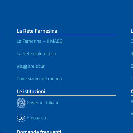
La Rete Farnesina
L
La Farnesina – il MAECI
C
La Rete diplomatica
I
Viaggiare sicuri
S
Dove siamo nel mondo
C
Le istituzioni
A
Governo Italiano
A
Europa.eu
Domande frequenti