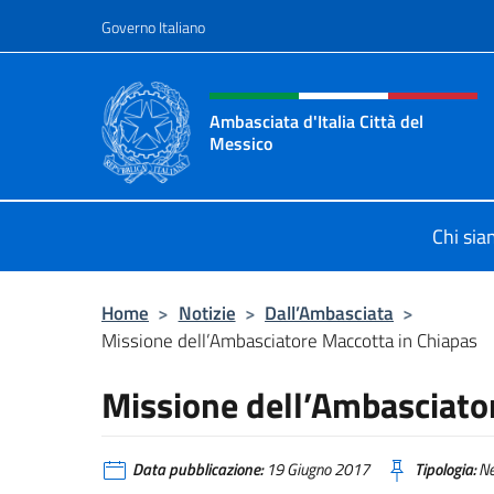
Salta al contenuto
Governo Italiano
Intestazione sito, social 
Ambasciata d'Italia Città del
Messico
Il sito ufficiale dell'Ambasciata d'It
Chi si
Home
>
Notizie
>
Dall’Ambasciata
>
Missione dell’Ambasciatore Maccotta in Chiapas
Missione dell’Ambasciato
Data pubblicazione:
19 Giugno 2017
Tipologia:
N