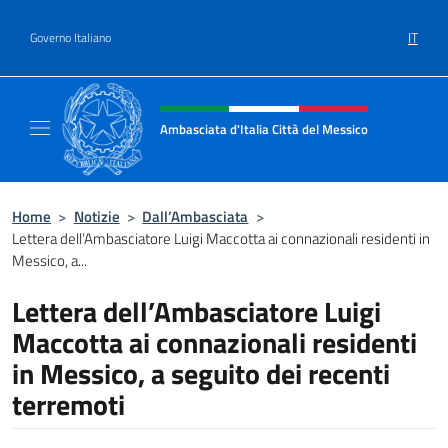
Salta al contenuto
IT
Governo Italiano
Intestazione sito, social e menù
Ambasciata d'Italia Città del Messico
Il sito ufficiale dell'Ambasciata d'Italia Citt
Home
>
Notizie
>
Dall’Ambasciata
>
Lettera dell’Ambasciatore Luigi Maccotta ai connazionali residenti in
Messico, a...
Lettera dell’Ambasciatore Luigi
Maccotta ai connazionali residenti
in Messico, a seguito dei recenti
terremoti