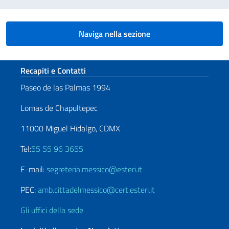
Naviga nella sezione
Sezione footer
Recapiti e Contatti
Paseo de las Palmas 1994
Lomas de Chapultepec
11000 Miguel Hidalgo, CDMX
Tel:
55 55 96 3655
E-mail:
segreteria.messico@esteri.it
PEC:
amb.cittadelmessico@cert.esteri.it
Gli uffici della sede