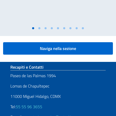
Naviga nella sezione
Sezione footer
Recapiti e Contatti
Paseo de las Palmas 1994
Lomas de Chapultepec
11000 Miguel Hidalgo, CDMX
Tel:
55 55 96 3655