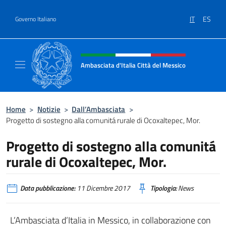
Salta al contenuto
IT
ES
Governo Italiano
Intestazione sito, social e menù
Ambasciata d'Italia Città del Messico
Il sito ufficiale dell'Ambasciata d'Italia Citt
Home
>
Notizie
>
Dall’Ambasciata
>
Progetto di sostegno alla comunitá rurale di Ocoxaltepec, Mor.
Progetto di sostegno alla comunitá
rurale di Ocoxaltepec, Mor.
Data pubblicazione:
11 Dicembre 2017
Tipologia:
News
L’Ambasciata d’Italia in Messico, in collaborazione con