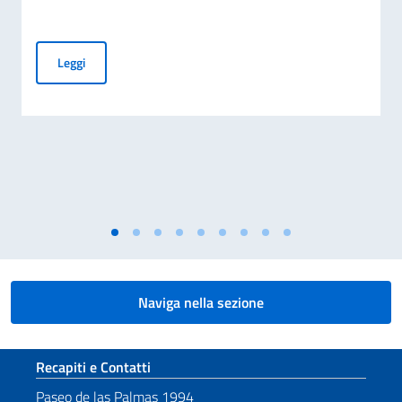
AVVISO PUBBLICO - FESTA DELLA REPUBBLICA ITALIANA 
Leggi
Naviga nella sezione
Sezione footer
Recapiti e Contatti
Paseo de las Palmas 1994