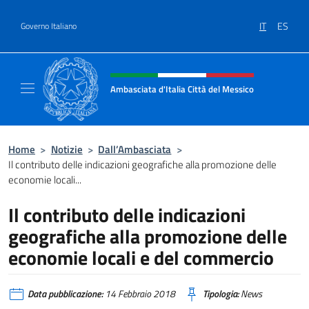
Salta al contenuto
IT
ES
Governo Italiano
Intestazione sito, social e menù
Ambasciata d'Italia Città del Messico
Il sito ufficiale dell'Ambasciata d'Italia Citt
Home
>
Notizie
>
Dall’Ambasciata
>
Il contributo delle indicazioni geografiche alla promozione delle
economie locali...
Il contributo delle indicazioni
geografiche alla promozione delle
economie locali e del commercio
Data pubblicazione:
14 Febbraio 2018
Tipologia:
News