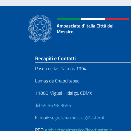
Ambasciata d'Italia Città del
Messico
Sezione footer
Recapiti e Contatti
Paseo de las Palmas 1994
Lomas de Chapultepec
11000 Miguel Hidalgo, CDMX
Tel:
55 55 96 3655
E-mail:
segreteria.messico@esteri.it
PEC:
amb.cittadelmessico@cert.esteri.it