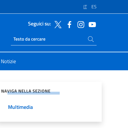
IT
ES
Seguici su:
Cerca nel sito
Ricerca sito live
Notizie
vidi sui Social Network
NAVIGA NELLA SEZIONE
Multimedia