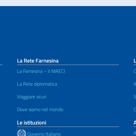
La Rete Farnesina
L
La Farnesina – il MAECI
C
La Rete diplomatica
I
Viaggiare sicuri
S
Dove siamo nel mondo
C
Le istituzioni
A
Governo Italiano