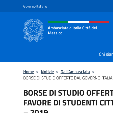
Salta al contenuto
Governo Italiano
Intestazione sito, social 
Ambasciata d'Italia Città del
Messico
Il sito ufficiale dell'Ambasciata d'It
Chi si
Home
>
Notizie
>
Dall’Ambasciata
>
BORSE DI STUDIO OFFERTE DAL GOVERNO ITALIAN
BORSE DI STUDIO OFFER
FAVORE DI STUDENTI CITT
– 2019