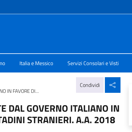
e menù
alia Città del Messico
amo
Italia e Messico
Servizi Consolari e Visti
Condi
Condividi
O IN FAVORE DI...
TE DAL GOVERNO ITALIANO IN
ADINI STRANIERI. A.A. 2018