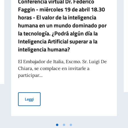
Conferencia virtual Dr. Federico
Faggin - miércoles 19 de abril 18.30
horas - El valor de la inteligencia
humana en un mundo dominado por
la tecnología. ¿Podrá algún día la
Inteligencia Artificial superar a la
inteligencia humana?
El Embajador de Italia, Excmo. Sr. Luigi De
A ITALIANA 2 GIUGNO 2023
Chiara, se complace en invitarle a
participar...
Conferencia virtual Dr. Federico Faggin - miércoles 19 d
Leggi