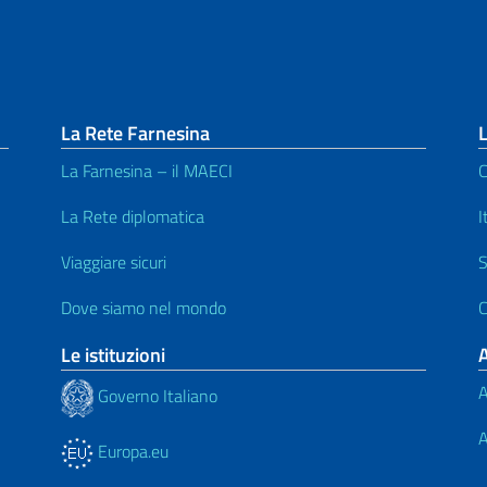
La Rete Farnesina
L
La Farnesina – il MAECI
C
La Rete diplomatica
I
Viaggiare sicuri
S
Dove siamo nel mondo
C
Le istituzioni
A
Governo Italiano
A
Europa.eu