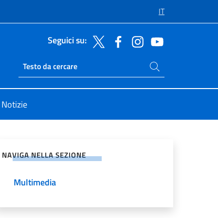
IT
Seguici su:
Cerca nel sito
Ricerca sito live
Notizie
vidi sui Social Network
NAVIGA NELLA SEZIONE
Multimedia