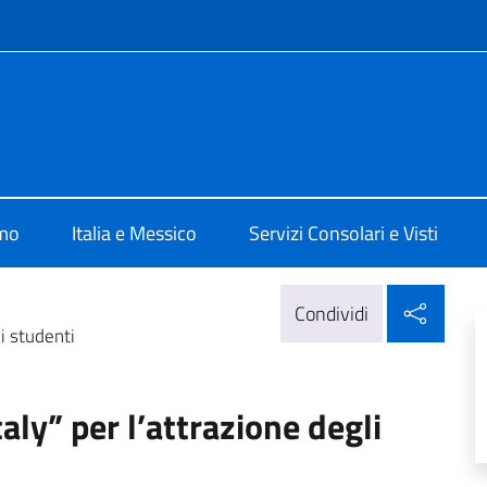
e menù
alia Città del Messico
amo
Italia e Messico
Servizi Consolari e Visti
Condi
Condividi
li studenti
aly” per l’attrazione degli