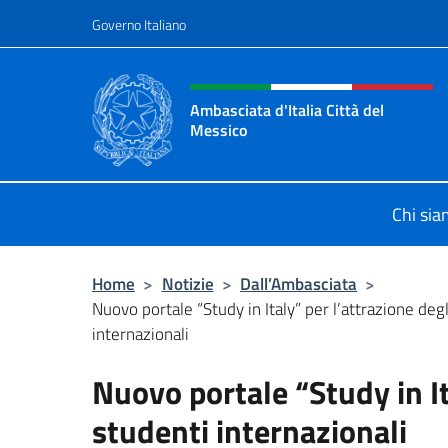
Salta al contenuto
Governo Italiano
Intestazione sito, social 
Ambasciata d'Italia Città del
Messico
Il sito ufficiale dell'Ambasciata d'It
Chi si
Home
>
Notizie
>
Dall’Ambasciata
>
Nuovo portale “Study in Italy” per l’attrazione deg
internazionali
Nuovo portale “Study in It
studenti internazionali