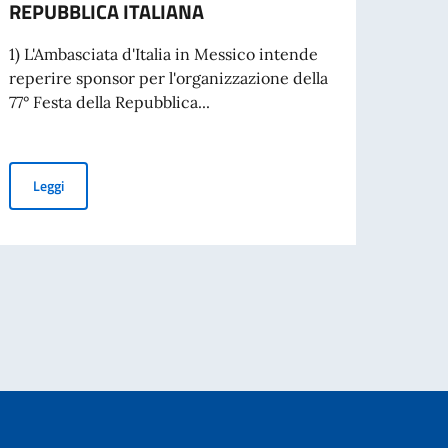
REPUBBLICA ITALIANA
Lo sco
edizio
1) L'Ambasciata d'Italia in Messico intende
temati
reperire sponsor per l'organizzazione della
77° Festa della Repubblica...
Leg
AVVISO PUBBLICO: RICERCA SPONSOR PER L'ORGANIZZAZIONE 
Leggi
e abril 18.30 horas - El valor de la inteligencia humana en un mundo dominado