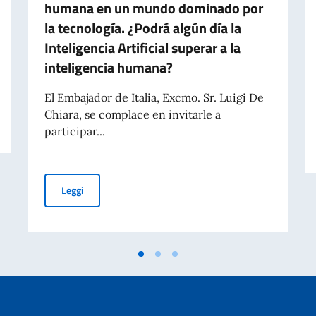
humana en un mundo dominado por
la tecnología. ¿Podrá algún día la
Inteligencia Artificial superar a la
inteligencia humana?
El Embajador de Italia, Excmo. Sr. Luigi De
A ITALIANA 2 GIUGNO 2023
Chiara, se complace en invitarle a
participar...
Conferencia virtual Dr. Federico Faggin - miércoles 19 d
Leggi