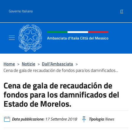
Salta al contenuto
IT
Governo Italiano
Intestazione sito, social e menù
Ambasciata d'Italia Città del Messico
Il sito ufficiale dell'Ambasciata d'Italia Citt
Home
>
Notizie
>
Dall’Ambasciata
>
Cena de gala de recaudación de fondos para los damnificados...
Cena de gala de recaudación de
fondos para los damnificados del
Estado de Morelos.
Data pubblicazione:
17 Settembre 2018
Tipologia:
News