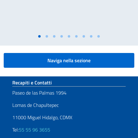
Naviga nella sezione
Sezione footer
Recapiti e Contatti
Paseo de las Palmas 1994
Lomas de Chapultepec
11000 Miguel Hidalgo, CDMX
Tel:
55 55 96 3655