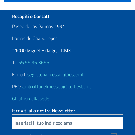
Sezione footer
Recapiti e Contatti
Paseo de las Palmas 1994
Lomas de Chapultepec
11000 Miguel Hidalgo, CDMX
Tel:
55 55 96 3655
E-mail:
segreteria.messico@esteri.it
PEC:
amb.cittadelmessico@cert.esteri.it
Gli uffici della sede
Iscriviti alla nostra Newsletter
Inserisci la tua email