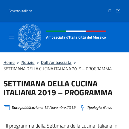
Salta al contenuto
IT
ES
Governo Italiano
Intestazione sito, social e menù
Ambasciata d'Italia Città del Messico
Il sito ufficiale dell'Ambasciata d'Italia Citt
Home
>
Notizie
>
Dall’Ambasciata
>
SETTIMANA DELLA CUCINA ITALIANA 2019 – PROGRAMMA
SETTIMANA DELLA CUCINA
ITALIANA 2019 – PROGRAMMA
Data pubblicazione:
15 Novembre 2019
Tipologia:
News
Il programma della Settimana della cucina italiana in