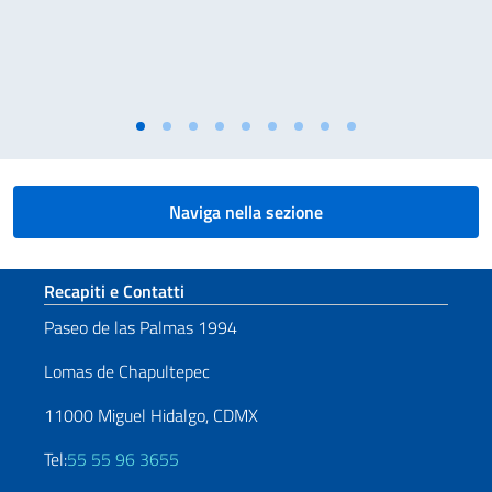
Naviga nella sezione
Sezione footer
Recapiti e Contatti
Paseo de las Palmas 1994
Lomas de Chapultepec
11000 Miguel Hidalgo, CDMX
Tel:
55 55 96 3655