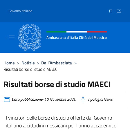
Salta al contenuto
IT
ES
Governo Italiano
Intestazione sito, social e menù
Ambasciata d'Italia Città del Messico
Il sito ufficiale dell'Ambasciata d'Italia Citt
Home
>
Notizie
>
Dall’Ambasciata
>
Risultati borse di studio MAECI
Risultati borse di studio MAECI
Data pubblicazione:
10 Novembre 2020
Tipologia:
News
I vincitori delle borse di studio offerte dal Governo
italiano a cittadini messicani per l’anno accademico