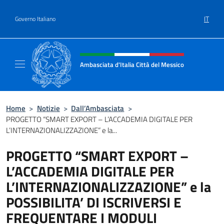
Salta al contenuto
IT
Governo Italiano
Intestazione sito, social e menù
Ambasciata d'Italia Città del Messico
Il sito ufficiale dell'Ambasciata d'Italia Citt
Home
>
Notizie
>
Dall’Ambasciata
>
PROGETTO “SMART EXPORT – L’ACCADEMIA DIGITALE PER
L’INTERNAZIONALIZZAZIONE” e la...
PROGETTO “SMART EXPORT –
L’ACCADEMIA DIGITALE PER
L’INTERNAZIONALIZZAZIONE” e la
POSSIBILITA’ DI ISCRIVERSI E
FREQUENTARE I MODULI