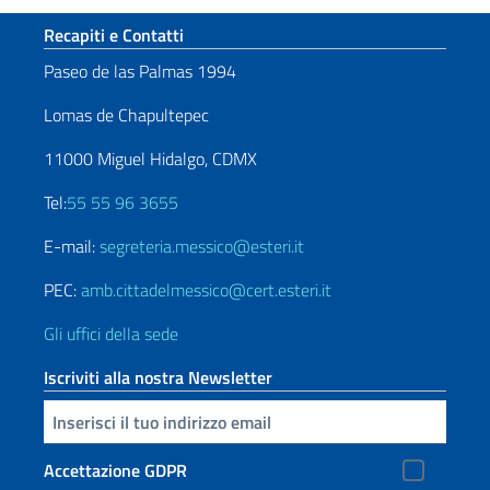
Sezione footer
Recapiti e Contatti
Paseo de las Palmas 1994
Lomas de Chapultepec
11000 Miguel Hidalgo, CDMX
Tel:
55 55 96 3655
E-mail:
segreteria.messico@esteri.it
PEC:
amb.cittadelmessico@cert.esteri.it
Gli uffici della sede
Iscriviti alla nostra Newsletter
Inserisci la tua email
Accettazione GDPR