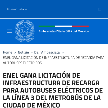
Salta al contenuto
IT
Governo Italiano
Intestazione sito, social e menù
Ambasciata d'Italia Città del Messico
Il sito ufficiale dell'Ambasciata d'Italia Citt
Home
>
Notizie
>
Dall’Ambasciata
>
ENEL GANA LICITACIÓN DE INFRAESTRUCTURA DE RECARGA PARA
AUTOBUSES ELÉCTRICOS...
ENEL GANA LICITACIÓN DE
INFRAESTRUCTURA DE RECARGA
PARA AUTOBUSES ELÉCTRICOS DE
LA LÍNEA 3 DEL METROBÚS DE LA
CIUDAD DE MÉXICO