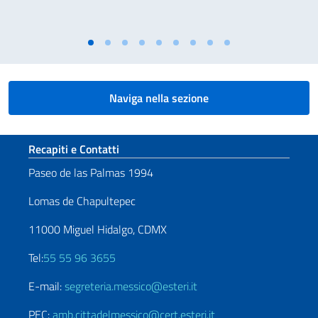
Naviga nella sezione
Sezione footer
Recapiti e Contatti
Paseo de las Palmas 1994
Lomas de Chapultepec
11000 Miguel Hidalgo, CDMX
Tel:
55 55 96 3655
E-mail:
segreteria.messico@esteri.it
PEC:
amb.cittadelmessico@cert.esteri.it