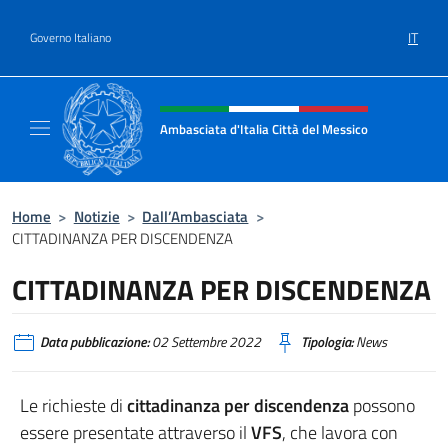
Salta al contenuto
IT
Governo Italiano
Intestazione sito, social e menù
Ambasciata d'Italia Città del Messico
Il sito ufficiale dell'Ambasciata d'Italia Citt
Home
>
Notizie
>
Dall’Ambasciata
>
CITTADINANZA PER DISCENDENZA
CITTADINANZA PER DISCENDENZA
Data pubblicazione:
02 Settembre 2022
Tipologia:
News
Le richieste di
cittadinanza per discendenza
possono
essere presentate attraverso il
VFS
, che lavora con