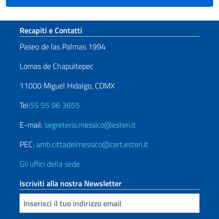
Sezione footer
Recapiti e Contatti
Paseo de las Palmas 1994
Lomas de Chapultepec
11000 Miguel Hidalgo, CDMX
Tel:
55 55 96 3655
E-mail:
segreteria.messico@esteri.it
PEC:
amb.cittadelmessico@cert.esteri.it
Gli uffici della sede
Iscriviti alla nostra Newsletter
Inserisci la tua email