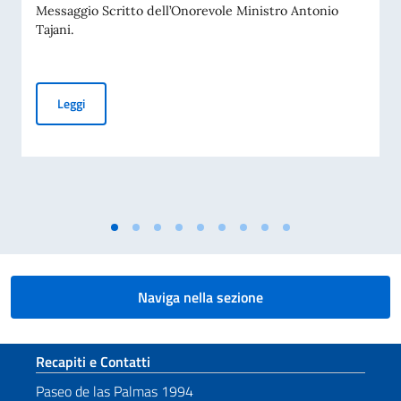
Messaggio Scritto dell’Onorevole Ministro Antonio
Tajani.
Giornata nazionale del sacrificio del lavoro italiano nel mon
Leggi
Naviga nella sezione
Sezione footer
Recapiti e Contatti
Paseo de las Palmas 1994