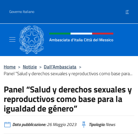
Salta al contenuto
IT
Governo Italiano
Intestazione sito, social e menù
Ambasciata d'Italia Città del Messico
Il sito ufficiale dell'Ambasciata d'Italia Citt
Home
>
Notizie
>
Dall’Ambasciata
>
Panel “Salud y derechos sexuales y reproductivos como base para...
Panel “Salud y derechos sexuales y
reproductivos como base para la
igualdad de género”
Data pubblicazione:
26 Maggio 2023
Tipologia:
News