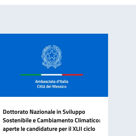
Dottorato Nazionale in Sviluppo
Cessa
Sostenibile e Cambiamento Climatico:
d’ide
aperte le candidature per il XLII ciclo
agos