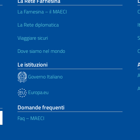
La Rete Farnesina
L
La Farnesina – il MAECI
C
La Rete diplomatica
I
Viaggiare sicuri
S
Dove siamo nel mondo
C
Le istituzioni
A
Governo Italiano
A
Europa.eu
Domande frequenti
Faq – MAECI