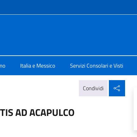
e menù
alia Città del Messico
amo
Italia e Messico
Servizi Consolari e Visti
Condi
Condividi
IS AD ACAPULCO