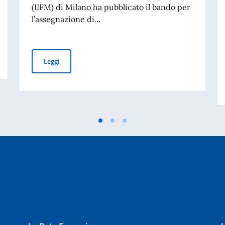
(IIFM) di Milano ha pubblicato il bando per
l’assegnazione di...
liano nel mondo
Borse di studio IIFM Milano 2027 per studenti messica
Leggi