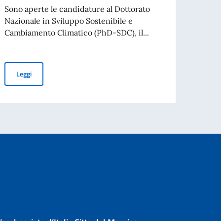
Sono aperte le candidature al Dottorato
A part
Nazionale in Sviluppo Sostenibile e
cartac
Cambiamento Climatico (PhD-SDC), il...
ni
Leg
Dottorato Nazionale in Sviluppo Sostenibile e Cambiamento Climati
Leggi