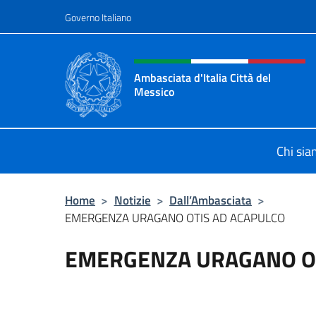
Salta al contenuto
Governo Italiano
Intestazione sito, social 
Ambasciata d'Italia Città del
Messico
Il sito ufficiale dell'Ambasciata d'It
Chi si
Home
>
Notizie
>
Dall’Ambasciata
>
EMERGENZA URAGANO OTIS AD ACAPULCO
EMERGENZA URAGANO OT