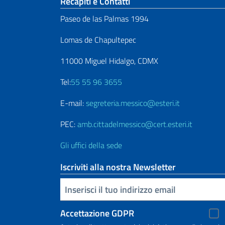
Sezione footer
Recapiti e Contatti
Paseo de las Palmas 1994
Lomas de Chapultepec
11000 Miguel Hidalgo, CDMX
Tel:
55 55 96 3655
E-mail:
segreteria.messico@esteri.it
PEC:
amb.cittadelmessico@cert.esteri.it
Gli uffici della sede
Iscriviti alla nostra Newsletter
Inserisci la tua email
Accettazione GDPR