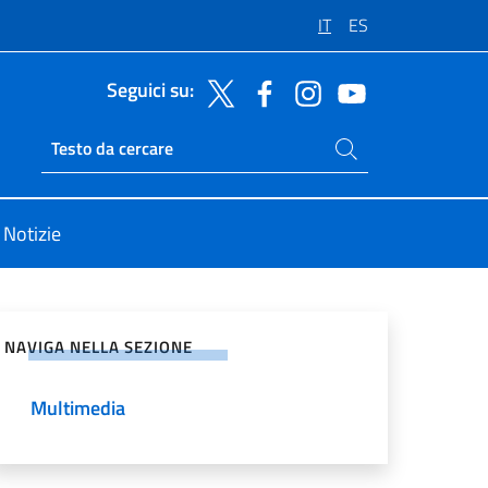
IT
ES
Seguici su:
Cerca nel sito
Ricerca sito live
Notizie
vidi sui Social Network
NAVIGA NELLA SEZIONE
Multimedia