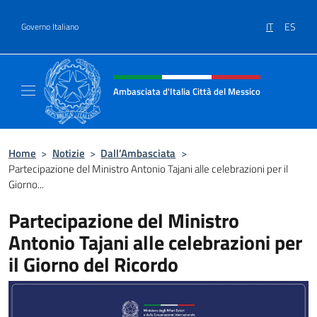
Salta al contenuto
IT
ES
Governo Italiano
Intestazione sito, social e menù
Ambasciata d'Italia Città del Messico
Il sito ufficiale dell'Ambasciata d'Italia Citt
Home
>
Notizie
>
Dall’Ambasciata
>
Partecipazione del Ministro Antonio Tajani alle celebrazioni per il
Giorno...
Partecipazione del Ministro
Antonio Tajani alle celebrazioni per
il Giorno del Ricordo