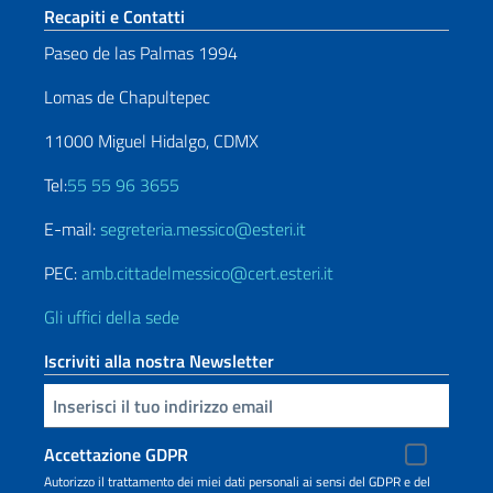
Sezione footer
Recapiti e Contatti
Paseo de las Palmas 1994
Lomas de Chapultepec
11000 Miguel Hidalgo, CDMX
Tel:
55 55 96 3655
E-mail:
segreteria.messico@esteri.it
PEC:
amb.cittadelmessico@cert.esteri.it
Gli uffici della sede
Iscriviti alla nostra Newsletter
Inserisci la tua email
Accettazione GDPR
Autorizzo il trattamento dei miei dati personali ai sensi del GDPR e del