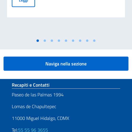
Naviga nella sezione
Sezione footer
Recapiti e Contatti
Paseo de las Palmas 1994
Lomas de Chapultepec
11000 Miguel Hidalgo, CDMX
Tel:
55 55 96 3655