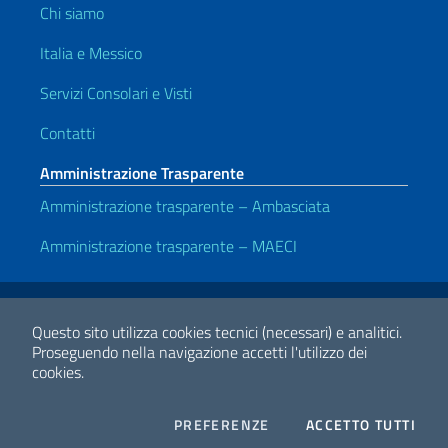
Chi siamo
Italia e Messico
Servizi Consolari e Visti
Contatti
Amministrazione Trasparente
Amministrazione trasparente – Ambasciata
Amministrazione trasparente – MAECI
Link Utili
Note legali
Privacy e cookie policy
Dichiarazione di accessibilità
Questo sito utilizza cookies tecnici (necessari) e analitici.
Proseguendo nella navigazione accetti l'utilizzo dei
cookies.
2026 Copyright Ministero degli Affari Esteri e della Cooperazione
Internazionale
COOKIES
I CO
PREFERENZE
ACCETTO TUTTI
Facebook
Twitter
Whatsapp