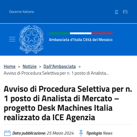
Salta al contenuto
IT
ES
Governo Italiano
Intestazione sito, social e menù
Ambasciata d'Italia Città del Messico
Il sito ufficiale dell'Ambasciata d'Italia Citt
Home
>
Notizie
>
Dall’Ambasciata
>
Avviso di Procedura Selettiva per n. 1 posto di Analista...
Avviso di Procedura Selettiva per n.
1 posto di Analista di Mercato –
progetto Desk Machines Italia
realizzato da ICE Agenzia
Data pubblicazione:
25 Marzo 2024
Tipologia:
News