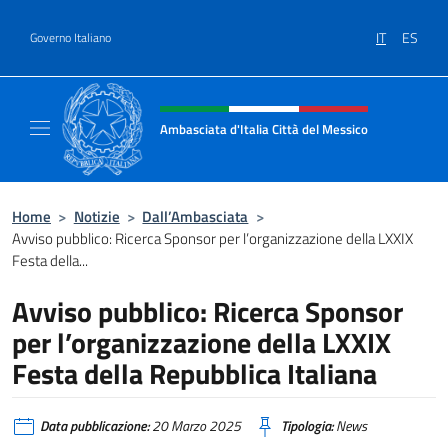
Salta al contenuto
IT
ES
Governo Italiano
Intestazione sito, social e menù
Ambasciata d'Italia Città del Messico
Il sito ufficiale dell'Ambasciata d'Italia Citt
Home
>
Notizie
>
Dall’Ambasciata
>
Avviso pubblico: Ricerca Sponsor per l’organizzazione della LXXIX
Festa della...
Avviso pubblico: Ricerca Sponsor
per l’organizzazione della LXXIX
Festa della Repubblica Italiana
Data pubblicazione:
20 Marzo 2025
Tipologia:
News