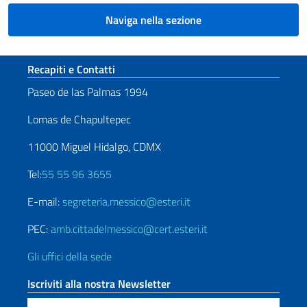
Naviga nella sezione
Sezione footer
Recapiti e Contatti
Paseo de las Palmas 1994
Lomas de Chapultepec
11000 Miguel Hidalgo, CDMX
Tel:
55 55 96 3655
E-mail:
segreteria.messico@esteri.it
PEC:
amb.cittadelmessico@cert.esteri.it
Gli uffici della sede
Iscriviti alla nostra Newsletter