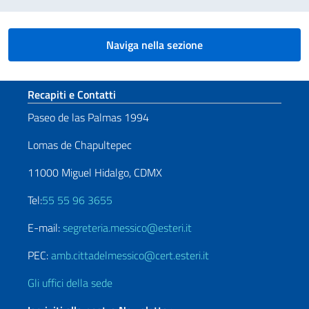
Naviga nella sezione
Sezione footer
Recapiti e Contatti
Paseo de las Palmas 1994
Lomas de Chapultepec
11000 Miguel Hidalgo, CDMX
Tel:
55 55 96 3655
E-mail:
segreteria.messico@esteri.it
PEC:
amb.cittadelmessico@cert.esteri.it
Gli uffici della sede