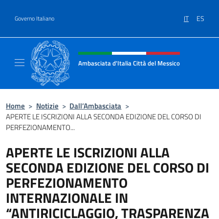
Salta al contenuto
IT
ES
Governo Italiano
Intestazione sito, social e menù
Ambasciata d'Italia Città del Messico
Il sito ufficiale dell'Ambasciata d'Italia Citt
Home
>
Notizie
>
Dall’Ambasciata
>
APERTE LE ISCRIZIONI ALLA SECONDA EDIZIONE DEL CORSO DI
PERFEZIONAMENTO...
APERTE LE ISCRIZIONI ALLA
SECONDA EDIZIONE DEL CORSO DI
PERFEZIONAMENTO
INTERNAZIONALE IN
“ANTIRICICLAGGIO, TRASPARENZA