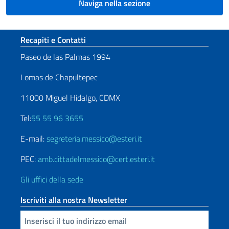
Naviga nella sezione
Sezione footer
Recapiti e Contatti
Paseo de las Palmas 1994
Lomas de Chapultepec
11000 Miguel Hidalgo, CDMX
Tel:
55 55 96 3655
E-mail:
segreteria.messico@esteri.it
PEC:
amb.cittadelmessico@cert.esteri.it
Gli uffici della sede
Iscriviti alla nostra Newsletter
Inserisci la tua email