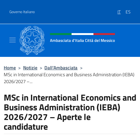
Salta al contenuto
IT
ES
Governo Italiano
Intestazione sito, social e menù
Ambasciata d'Italia Città del Messico
Il sito ufficiale dell'Ambasciata d'Italia Citt
Home
>
Notizie
>
Dall’Ambasciata
>
MSc in International Economics and Business Administration (IEBA)
2026/2027 –...
MSc in International Economics and
Business Administration (IEBA)
2026/2027 – Aperte le
candidature