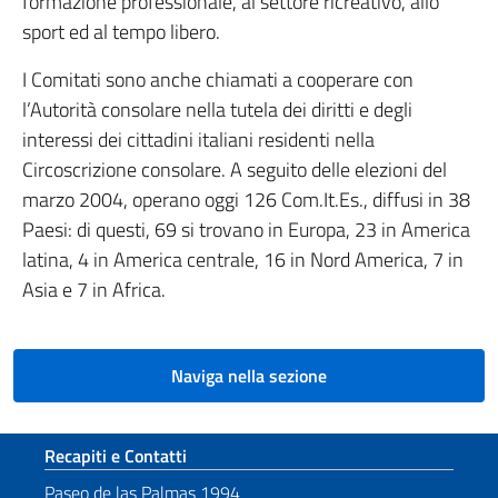
formazione professionale, al settore ricreativo, allo
sport ed al tempo libero.
I Comitati sono anche chiamati a cooperare con
l’Autorità consolare nella tutela dei diritti e degli
interessi dei cittadini italiani residenti nella
Circoscrizione consolare. A seguito delle elezioni del
marzo 2004, operano oggi 126 Com.It.Es., diffusi in 38
Paesi: di questi, 69 si trovano in Europa, 23 in America
latina, 4 in America centrale, 16 in Nord America, 7 in
Asia e 7 in Africa.
Naviga nella sezione
Sezione footer
Recapiti e Contatti
Paseo de las Palmas 1994