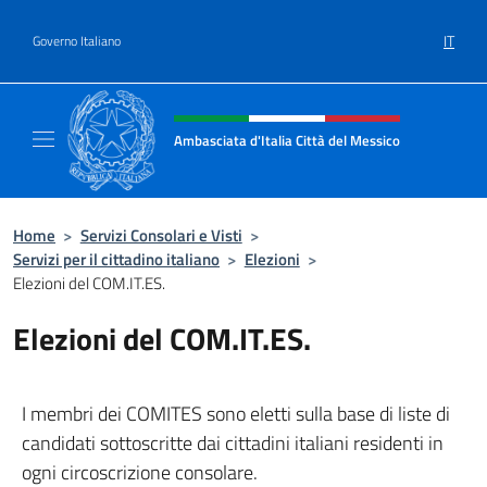
Salta al contenuto
IT
Governo Italiano
Intestazione sito, social e menù
Ambasciata d'Italia Città del Messico
Il sito ufficiale dell'Ambasciata d'Italia Citt
Home
>
Servizi Consolari e Visti
>
Servizi per il cittadino italiano
>
Elezioni
>
Elezioni del COM.IT.ES.
Elezioni del COM.IT.ES.
I membri dei COMITES sono eletti sulla base di liste di
candidati sottoscritte dai cittadini italiani residenti in
ogni circoscrizione consolare.