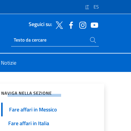
IT
ES
Seguici su:
Cerca nel sito
Ricerca sito live
Notizie
vidi sui Social Network
NAVIGA NELLA SEZIONE
Fare affari in Messico
Fare affari in Italia