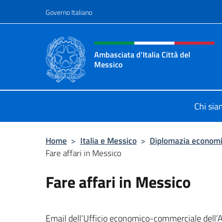
Salta al contenuto
Governo Italiano
Intestazione sito, social 
Ambasciata d'Italia Città del
Messico
Il sito ufficiale dell'Ambasciata d'It
Chi si
Home
>
Italia e Messico
>
Diplomazia econom
Fare affari in Messico
Fare affari in Messico
Email dell’Ufficio economico-commerciale dell