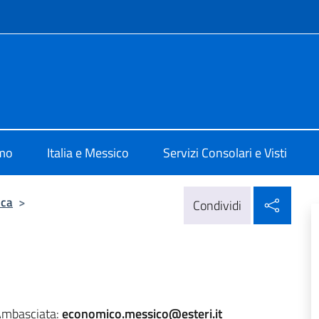
e menù
alia Città del Messico
amo
Italia e Messico
Servizi Consolari e Visti
Condi
ica
>
Condividi
’Ambasciata:
economico.messico@esteri.it