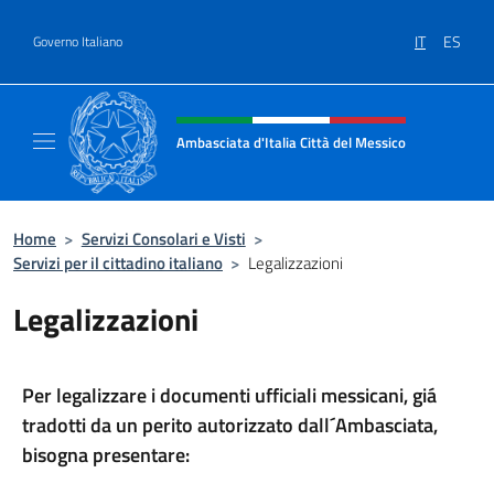
Salta al contenuto
IT
ES
Governo Italiano
Intestazione sito, social e menù
Ambasciata d'Italia Città del Messico
Il sito ufficiale dell'Ambasciata d'Italia Citt
Home
>
Servizi Consolari e Visti
>
Servizi per il cittadino italiano
>
Legalizzazioni
Legalizzazioni
Per legalizzare i documenti ufficiali messicani, giá
tradotti da un perito autorizzato dall´Ambasciata,
bisogna presentare: