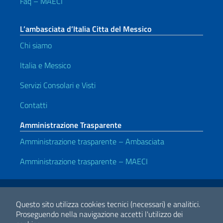
Faq – MAECI
L’ambasciata d’Italia Citta del Messico
Chi siamo
Italia e Messico
Servizi Consolari e Visti
Contatti
Amministrazione Trasparente
Amministrazione trasparente – Ambasciata
Amministrazione trasparente – MAECI
Link Utili
Note legali
Privacy e cookie policy
Dichiarazione di accessibilità
Questo sito utilizza cookies tecnici (necessari) e analitici.
Proseguendo nella navigazione accetti l'utilizzo dei